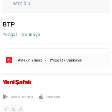
BAYDİĞİN
BELEKÇAHAN
BOĞAZLIYAN
BTP
ÇANDIR
Yozgat - Sarıkaya
ÇAYIRALAN
ÇEKEREK
ÇİĞDEMLİ
Aytekin Yılmaz
-
(Yozgat / Sarıkaya)
DEDEFAKILI
DOĞANKENT
EYMİR
GÜLŞEHRİ
Google Play Store
Apple Store
HALIKÖY
KADIŞEHRİ