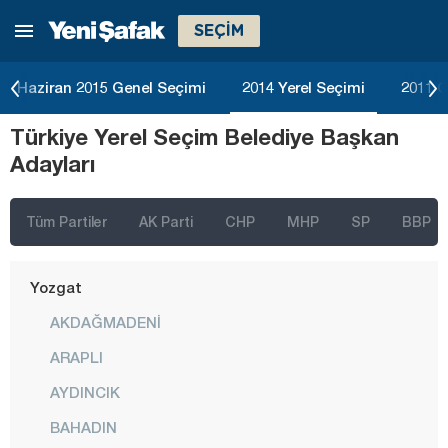
SEÇİM
Tekirdağ
Tokat
Haziran 2015 Genel Seçimi
2014 Yerel Seçimi
2011 G
Trabzon
Türkiye Yerel Seçim Belediye Başkan
Tunceli
Adayları
Uşak
Van
Tüm Partiler
AK Parti
CHP
MHP
SP
BBP
Yalova
Yozgat
AKDAĞMADENİ
ARAPLI
AYDINCIK
BAHADIN