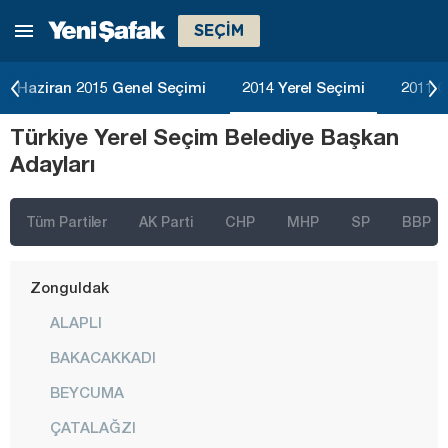
SEÇİM
Tokat
Trabzon
Haziran 2015 Genel Seçimi
2014 Yerel Seçimi
2011 G
Tunceli
Türkiye Yerel Seçim Belediye Başkan
Uşak
Adayları
Van
Yalova
Tüm Partiler
AK Parti
CHP
MHP
SP
BBP
Yozgat
Zonguldak
ALAPLI
BAKACAKKADI
BEYCUMA
ÇATALAĞZI