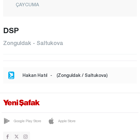
ÇAYCUMA
ÇAYDEĞİRMENİ
DEVREK
DSP
ELVANPAZARCIK
Zonguldak - Saltukova
EREĞLİ
FİLYOS
GELİK
Hakan Hatıl
-
(Zonguldak / Saltukova)
GÖKÇEBEY
GÜLÜÇ
GÜMELİ
KANDİLLİ
Google Play Store
Apple Store
KARAMAN
KARAPINAR