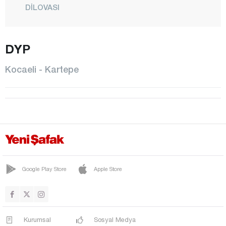
DİLOVASI
GEBZE
GÖLCÜK
DYP
İZMİT
Kocaeli - Kartepe
KANDIRA
KARAMÜRSEL
KARTEPE
KÖRFEZ
Konya
Kütahya
Google Play Store
Apple Store
Malatya
Manisa
Kurumsal
Sosyal Medya
Mardin