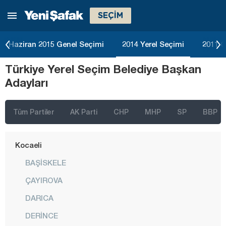
SEÇİM
Kars
Kastamonu
Haziran 2015 Genel Seçimi
2014 Yerel Seçimi
2011 G
Kayseri
Türkiye Yerel Seçim Belediye Başkan
Kırıkkale
Adayları
Kırklareli
Kırşehir
Tüm Partiler
AK Parti
CHP
MHP
SP
BBP
Kilis
Kocaeli
BAŞİSKELE
ÇAYIROVA
DARICA
DERİNCE