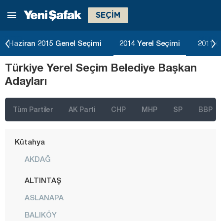
SEÇİM
Kayseri
Kırıkkale
Haziran 2015 Genel Seçimi
2014 Yerel Seçimi
2011 G
Kırklareli
Türkiye Yerel Seçim Belediye Başkan
Kırşehir
Adayları
Kilis
Kocaeli
Tüm Partiler
AK Parti
CHP
MHP
SP
BBP
Konya
Kütahya
AKDAĞ
ALTINTAŞ
ASLANAPA
BALIKÖY