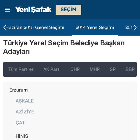
SEÇİM
Çorum
Denizli
Haziran 2015 Genel Seçimi
2014 Yerel Seçimi
2011 G
Diyarbakır
Türkiye Yerel Seçim Belediye Başkan
Düzce
Adayları
Edirne
Elazığ
Tüm Partiler
AK Parti
CHP
MHP
SP
BBP
Erzincan
Erzurum
AŞKALE
AZİZİYE
ÇAT
HINIS