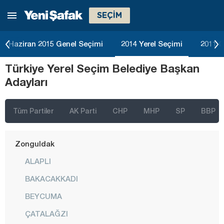
SEÇİM
Tokat
Trabzon
Haziran 2015 Genel Seçimi
2014 Yerel Seçimi
2011 G
Tunceli
Türkiye Yerel Seçim Belediye Başkan
Uşak
Adayları
Van
Yalova
Tüm Partiler
AK Parti
CHP
MHP
SP
BBP
Yozgat
Zonguldak
ALAPLI
BAKACAKKADI
BEYCUMA
ÇATALAĞZI