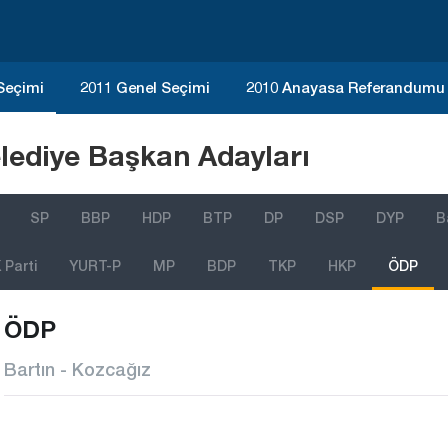
 Seçimi
2011 Genel Seçimi
2010 Anayasa Referandumu
lediye Başkan Adayları
SP
BBP
HDP
BTP
DP
DSP
DYP
B
Parti
YURT-P
MP
BDP
TKP
HKP
ÖDP
ÖDP
Bartın - Kozcağız