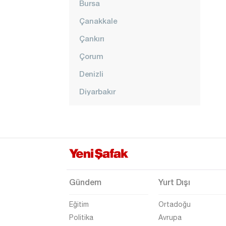
Bursa
Çanakkale
Çankırı
Çorum
Denizli
Diyarbakır
Düzce
Edirne
Elazığ
Erzincan
Erzurum
Gündem
Yurt Dışı
Eskişehir
Eğitim
Ortadoğu
Gaziantep
Politika
Avrupa