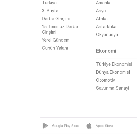
Türkiye
Amerika
Giresun
3. Sayfa
Asya
Gümüşhane
Darbe Girişimi
Afrika
Hakkari
15 Temmuz Darbe
Antarktika
Girişimi
Okyanusya
Hatay
Yerel Gündem
Iğdır
Günün Yalanı
Ekonomi
Isparta
Türkiye Ekonomisi
Kahramanmaraş
Dünya Ekonomisi
Karabük
Otomotiv
Savunma Sanayi
Karaman
Kars
Kastamonu
Kayseri
Google Play Store
Apple Store
Kırıkkale