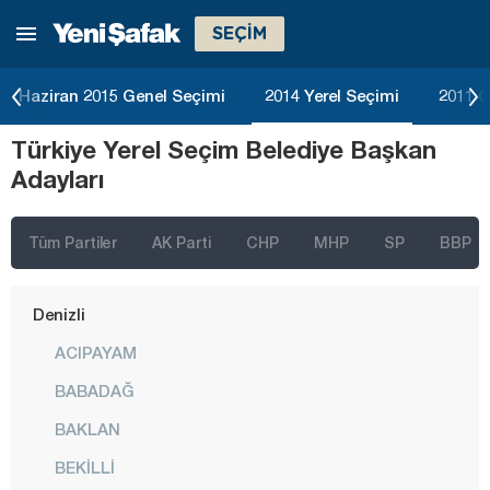
SEÇİM
Bitlis
Bolu
Haziran 2015 Genel Seçimi
2014 Yerel Seçimi
2011 G
Burdur
Türkiye Yerel Seçim Belediye Başkan
Bursa
Adayları
Çanakkale
Çankırı
Tüm Partiler
AK Parti
CHP
MHP
SP
BBP
Çorum
Denizli
ACIPAYAM
BABADAĞ
BAKLAN
BEKİLLİ