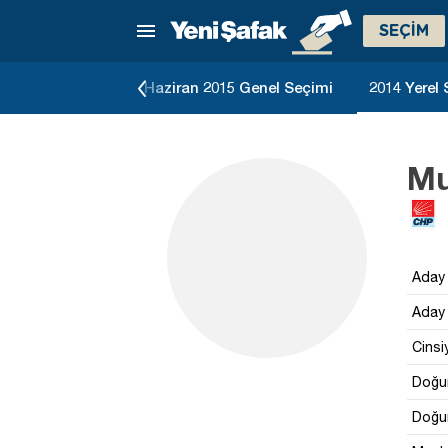
SEÇİM
5 Genel Seçimi
Haziran 2015 Genel Seçimi
2014 Yerel
Mu
Aday 
Aday 
Cinsi
Doğum
Doğum