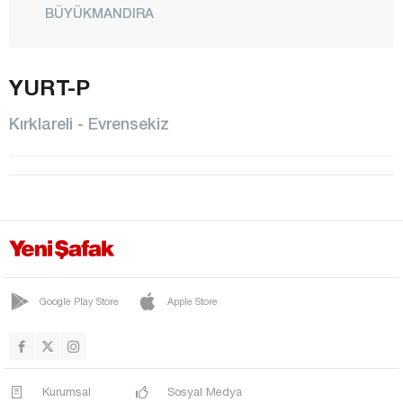
BÜYÜKMANDIRA
ÇAKILLI
DEMİRKÖY
YURT-P
EVRENSEKİZ
Kırklareli - Evrensekiz
İĞNEADA
İNECE
KARAHALİL
KAVAKLI
KAYNARCA
KIYIKÖY
Google Play Store
Apple Store
KOFÇAZ
LÜLEBURGAZ
Kurumsal
Sosyal Medya
MERKEZ