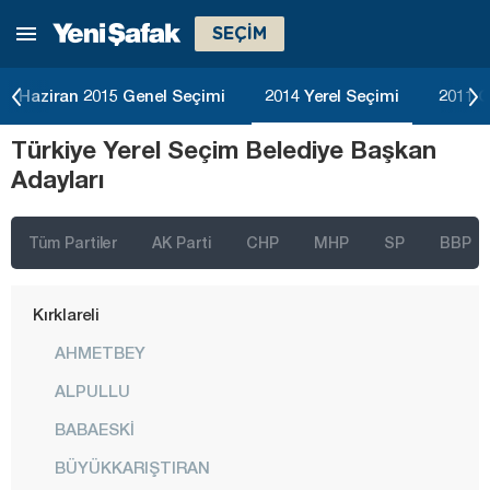
SEÇİM
Kahramanmaraş
Karabük
Haziran 2015 Genel Seçimi
2014 Yerel Seçimi
2011 G
Karaman
Türkiye Yerel Seçim Belediye Başkan
Kars
Adayları
Kastamonu
Kayseri
Tüm Partiler
AK Parti
CHP
MHP
SP
BBP
Kırıkkale
Kırklareli
AHMETBEY
ALPULLU
BABAESKİ
BÜYÜKKARIŞTIRAN