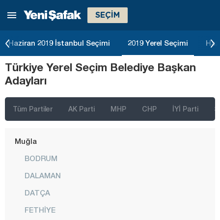
SEÇİM
Kocaeli
Konya
Haziran 2019 İstanbul Seçimi
2019 Yerel Seçimi
Haz
Kütahya
Türkiye Yerel Seçim Belediye Başkan
Malatya
Adayları
Manisa
Mardin
Tüm Partiler
AK Parti
MHP
CHP
İYİ Parti
S
Mersin
Muğla
BODRUM
DALAMAN
DATÇA
FETHİYE