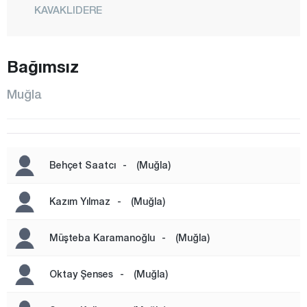
KAVAKLIDERE
KÖYCEĞİZ
MARMARİS
Bağımsız
MENTEŞE
Muğla
MİLAS
ORTACA
SEYDİKEMER
Behçet Saatcı
-
(Muğla)
ULA
YATAĞAN
Kazım Yılmaz
-
(Muğla)
Muş
Müşteba Karamanoğlu
-
(Muğla)
Nevşehir
Niğde
Oktay Şenses
-
(Muğla)
Ordu