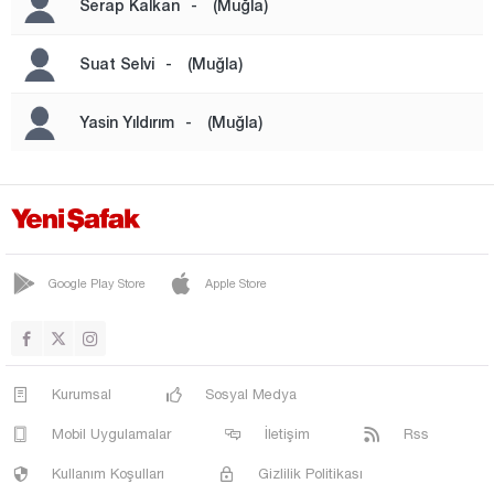
Serap Kalkan
-
(Muğla)
Osmaniye
Rize
Suat Selvi
-
(Muğla)
Sakarya
Yasin Yıldırım
-
(Muğla)
Samsun
Siirt
Sinop
Sivas
Google Play Store
Apple Store
Şanlıurfa
Şırnak
Tekirdağ
Kurumsal
Sosyal Medya
Tokat
Mobil Uygulamalar
İletişim
Rss
Trabzon
Kullanım Koşulları
Gizlilik Politikası
Tunceli