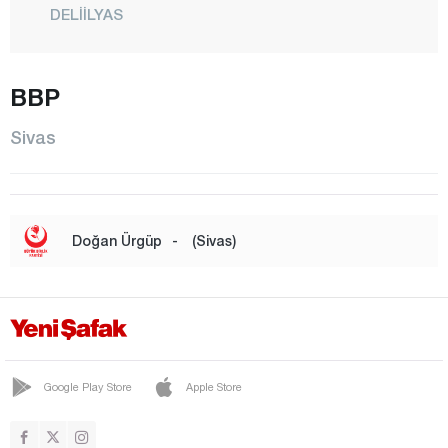
DELİİLYAS
DİVRİĞİ
DOĞANŞAR
BBP
GEMEREK
Sivas
GÖLOVA
GÜNEYKAYA
GÜRÇAYIR
Doğan Ürgüp
-
(Sivas)
GÜRÜN
HAFİK
İMRANLI
KANGAL
Google Play Store
Apple Store
KOYULHİSAR
MERKEZ