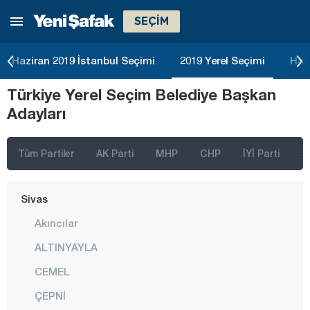
SEÇİM
Ordu
Osmaniye
Haziran 2019 İstanbul Seçimi
2019 Yerel Seçimi
Haz
Rize
Türkiye Yerel Seçim Belediye Başkan
Sakarya
Adayları
Samsun
Siirt
Tüm Partiler
AK Parti
MHP
CHP
İYİ Parti
S
Sinop
Sivas
Akıncılar
ALTINYAYLA
CEMEL
ÇEPNİ