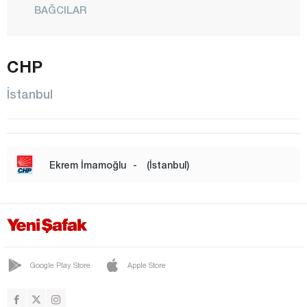
BAĞCILAR
BAHÇELİEVLER
BAKIRKÖY
CHP
BAŞAKŞEHİR
İstanbul
BAYRAMPAŞA
BEŞİKTAŞ
BEYKOZ
Ekrem İmamoğlu
-
(İstanbul)
BEYLİKDÜZÜ
BEYOĞLU
BÜYÜKÇEKMECE
ÇATALCA
Google Play Store
Apple Store
ÇEKMEKÖY
ESENLER