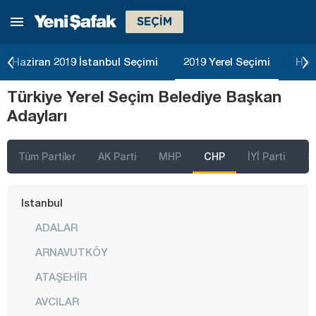
SEÇİM
Haziran 2019 İstanbul Seçimi
2019 Yerel Seçimi
Haz
Türkiye Yerel Seçim Belediye Başkan
Adayları
Tüm Partiler
AK Parti
MHP
CHP
İYİ Parti
S
İstanbul
ADALAR
ARNAVUTKÖY
ATAŞEHİR
AVCILAR