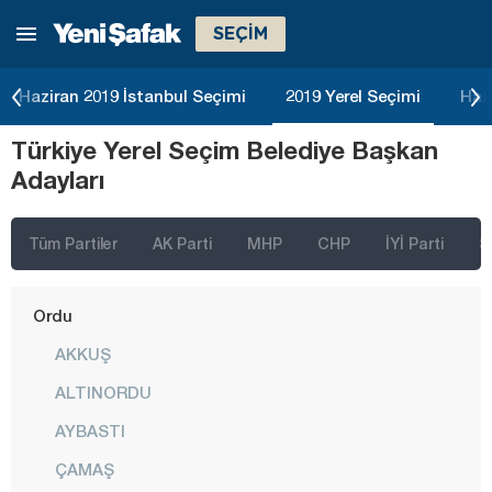
SEÇİM
Manisa
Mardin
Haziran 2019 İstanbul Seçimi
2019 Yerel Seçimi
Haz
Mersin
Türkiye Yerel Seçim Belediye Başkan
Muğla
Adayları
Muş
Nevşehir
Tüm Partiler
AK Parti
MHP
CHP
İYİ Parti
S
Niğde
Ordu
AKKUŞ
ALTINORDU
AYBASTI
ÇAMAŞ