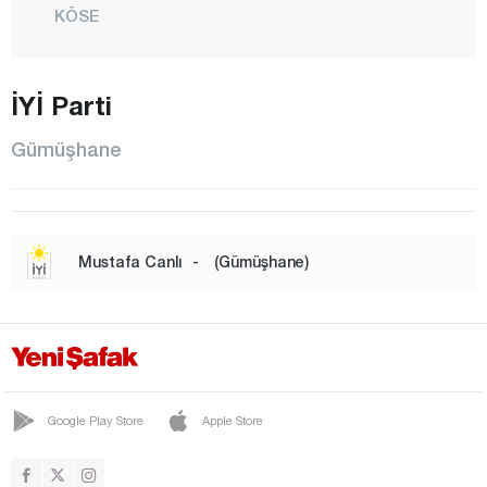
KÖSE
KÜRTÜN
MERKEZ
İYİ Parti
ÖBEKTAŞ
Gümüşhane
ÖZKÜRTÜN
SÖĞÜTLÜ
ŞİRAN
Mustafa Canlı
-
(Gümüşhane)
TORUL
ÜNLÜPINAR
YEŞİLBÜK
Hakkari
Google Play Store
Apple Store
Hatay
Iğdır