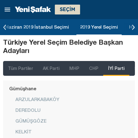
SEÇİM
Edirne
Elazığ
Haziran 2019 İstanbul Seçimi
2019 Yerel Seçimi
Haz
Erzincan
Türkiye Yerel Seçim Belediye Başkan
Erzurum
Adayları
Eskişehir
Gaziantep
Tüm Partiler
AK Parti
MHP
CHP
İYİ Parti
S
Giresun
Gümüşhane
ARZULARKABAKÖY
DEREDOLU
GÜMÜŞGÖZE
KELKİT