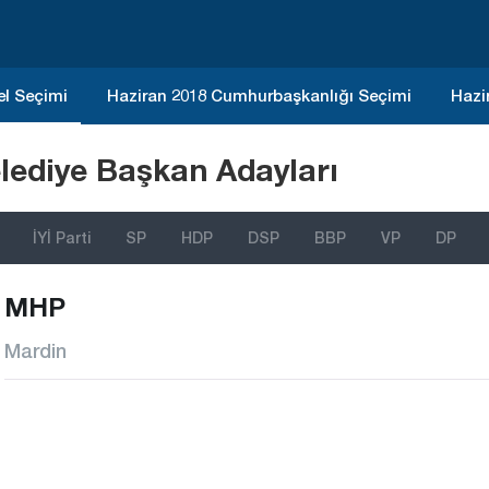
el Seçimi
Haziran 2018 Cumhurbaşkanlığı Seçimi
Hazi
lediye Başkan Adayları
İYİ Parti
SP
HDP
DSP
BBP
VP
DP
MHP
Mardin