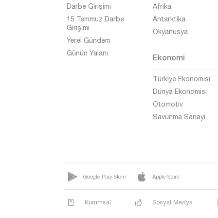
Uşak
Darbe Girişimi
Afrika
Van
15 Temmuz Darbe
Antarktika
Girişimi
Okyanusya
Yalova
Yerel Gündem
Yozgat
Günün Yalanı
Ekonomi
Zonguldak
Türkiye Ekonomisi
Dünya Ekonomisi
Otomotiv
Savunma Sanayi
Google Play Store
Apple Store
Kurumsal
Sosyal Medya