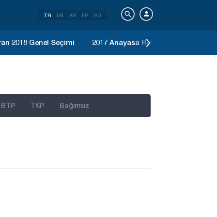
TR
EN
AR
FR
RU
ran 2018 Genel Seçimi
2017 Anayasa Referandumu
Ka
BTP
TKP
Bağımsız