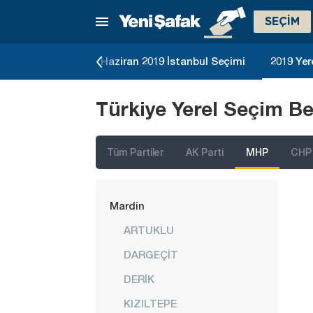
Kırklareli
SEÇİM
Kırşehir
Kilis
23 Genel Seçimi
Haziran 2019 İstanbul Seçimi
2019 Yer
Kocaeli
Türkiye Yerel Seçim Be
Konya
Kütahya
Tüm Partiler
AK Parti
MHP
CHP
Malatya
Manisa
Mardin
ARTUKLU
DARGEÇİT
DERİK
KIZILTEPE