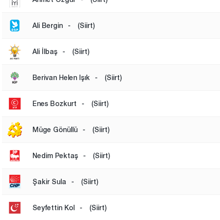
Ali Bergin
-
(Siirt)
Ali İlbaş
-
(Siirt)
Berivan Helen Işık
-
(Siirt)
Enes Bozkurt
-
(Siirt)
Müge Gönüllü
-
(Siirt)
Nedim Pektaş
-
(Siirt)
Şakir Sula
-
(Siirt)
Seyfettin Kol
-
(Siirt)