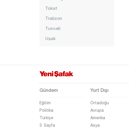
Tokat
Trabzon
Tunceli
Uşak
Van
Yalova
Yozgat
Zonguldak
Gündem
Yurt Dışı
Eğitim
Ortadoğu
Politika
Avrupa
Türkiye
Amerika
3. Sayfa
Asya