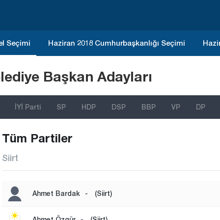
el Seçimi
Haziran 2018 Cumhurbaşkanlığı Seçimi
Hazi
lediye Başkan Adayları
İYİ Parti
SP
HDP
DSP
BBP
VP
DP
Tüm Partiler
Siirt
Ahmet Bardak
-
(Siirt)
Ahmet Özgür
-
(Siirt)