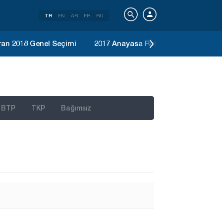
TR
EN
AR
FR
RU
ran 2018 Genel Seçimi
2017 Anayasa Referandumu
Ka
BTP
TKP
Bağımsız