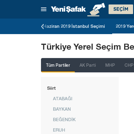
Muş
SEÇİM
Nevşehir
Niğde
23 Genel Seçimi
Haziran 2019 İstanbul Seçimi
2019 Yer
Ordu
Türkiye Yerel Seçim Be
Osmaniye
Rize
Tüm Partiler
AK Parti
MHP
CHP
Sakarya
Samsun
Siirt
ATABAĞI
BAYKAN
BEĞENDİK
ERUH