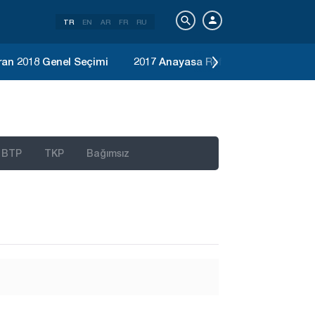
TR
EN
AR
FR
RU
ran 2018 Genel Seçimi
2017 Anayasa Referandumu
Ka
BTP
TKP
Bağımsız