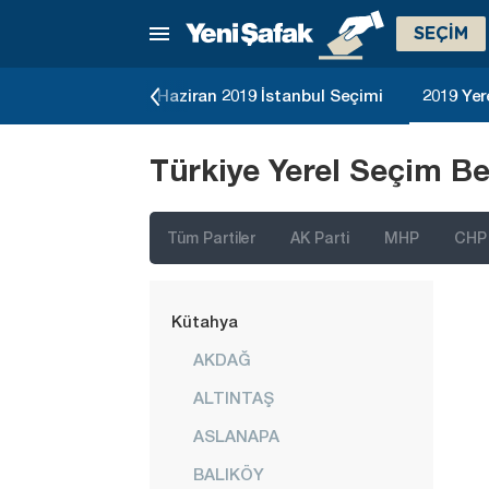
Kastamonu
SEÇİM
Kayseri
Kırıkkale
23 Genel Seçimi
Haziran 2019 İstanbul Seçimi
2019 Yer
Kırklareli
Türkiye Yerel Seçim Be
Kırşehir
Kilis
Tüm Partiler
AK Parti
MHP
CHP
Kocaeli
Konya
Kütahya
AKDAĞ
ALTINTAŞ
ASLANAPA
BALIKÖY