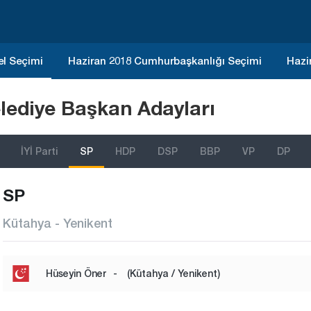
el Seçimi
Haziran 2018 Cumhurbaşkanlığı Seçimi
Hazi
lediye Başkan Adayları
İYİ Parti
SP
HDP
DSP
BBP
VP
DP
SP
Kütahya - Yenikent
Hüseyin Öner
-
(Kütahya / Yenikent)