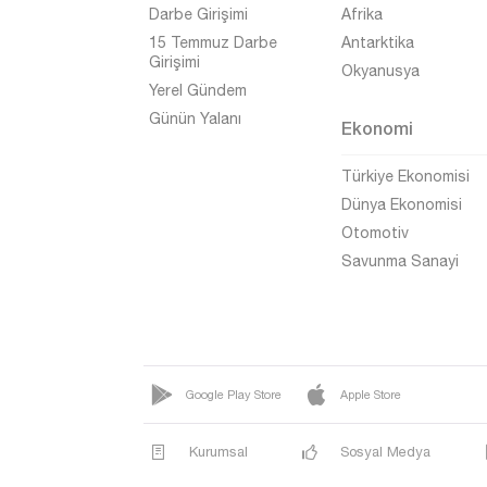
Manisa
Darbe Girişimi
Afrika
Mardin
15 Temmuz Darbe
Antarktika
Girişimi
Okyanusya
Mersin
Yerel Gündem
Muğla
Günün Yalanı
Ekonomi
Muş
Türkiye Ekonomisi
Nevşehir
Dünya Ekonomisi
Niğde
Otomotiv
Savunma Sanayi
Ordu
Osmaniye
Rize
Sakarya
Google Play Store
Apple Store
Samsun
Kurumsal
Sosyal Medya
Siirt