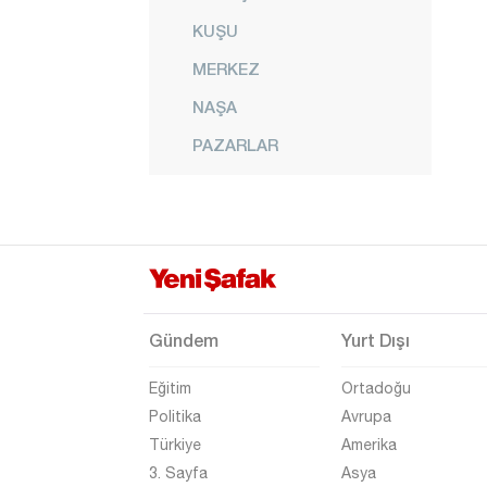
KUŞU
MERKEZ
NAŞA
PAZARLAR
SEYİTÖMER
SİMAV
ŞAPHANE
TAVŞANLI
TEPECİK
Gündem
Yurt Dışı
TUNÇBİLEK
Eğitim
Ortadoğu
YENİKENT
Politika
Avrupa
Türkiye
Amerika
Malatya
3. Sayfa
Asya