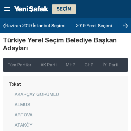
SEÇİM
Samsun
Siirt
Haziran 2019 İstanbul Seçimi
2019 Yerel Seçimi
Haz
Sinop
Türkiye Yerel Seçim Belediye Başkan
Sivas
Adayları
Şanlıurfa
Şırnak
Tüm Partiler
AK Parti
MHP
CHP
İYİ Parti
S
Tekirdağ
Tokat
AKARÇAY GÖRÜMLÜ
ALMUS
ARTOVA
ATAKÖY