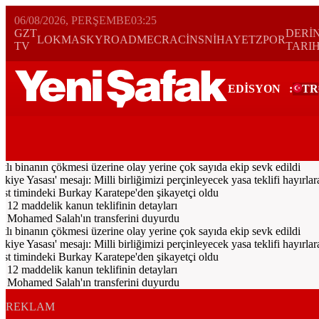
06/08/2026, PERŞEMBE
03:25
GZT
DERİ
LOKMA
SKYROAD
MECRA
CİNS
NİHAYET
ZPOR
TV
TARI
EDİSYON
:
TR
Bugün
Spor
Ekonomi
Gündem
Resmi İlanlar
Galeri
Video
Yazarl
tlı binanın çökmesi üzerine olay yerine çok sayıda ekip sevk edildi
Yasası' mesajı: Milli birliğimizi perçinleyecek yasa teklifi hayırlara 
timindeki Burkay Karatepe'den şikayetçi oldu
 12 maddelik kanun teklifinin detayları
 Mohamed Salah'ın transferini duyurdu
tlı binanın çökmesi üzerine olay yerine çok sayıda ekip sevk edildi
Yasası' mesajı: Milli birliğimizi perçinleyecek yasa teklifi hayırlara 
timindeki Burkay Karatepe'den şikayetçi oldu
 12 maddelik kanun teklifinin detayları
 Mohamed Salah'ın transferini duyurdu
REKLAM