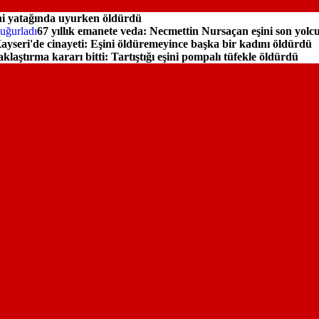
ini yatağında uyurken öldürdü
67 yıllık emanete veda: Necmettin Nursaçan eşini son yolc
ayseri'de cinayeti: Eşini öldüremeyince başka bir kadını öldürdü
klaştırma kararı bitti: Tartıştığı eşini pompalı tüfekle öldürdü