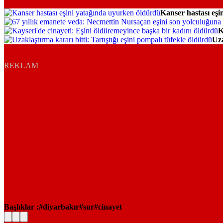
Kanser hastası eş
Gündem
Gündem
K
Hayat
Uza
Gündem
REKLAM
Başlıklar :
diyarbakır
sur
cinayet