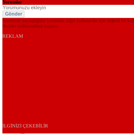
Yorumlar
Gönder
Sitemizde paylaştığınız yorumlar, diğer kullanıcılar için değerli bir ka
ifadeler kullanmaktan kaçının.
REKLAM
İLGINIZI ÇEKEBILIR