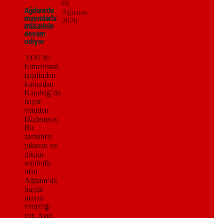
06
Ağdam’da
Ağustos
mayınlarla
2026
mücadele
devam
ediyor
2020’de
Ermenistan
işgalinden
kurtarılan
Karabağ’da
hayat
yeniden
filizleniyor.
Bir
zamanlar
yıkımın ve
göçün
sembolü
olan
Ağdam’da
bugün
mayın
temizliği
var. Aynı