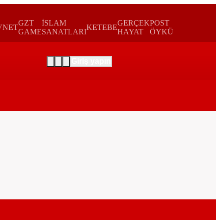
GZT
İSLAM
GERÇEK
POST
VNET
KETEBE
GAME
SANATLARI
HAYAT
ÖYKÜ
Giriş yapın