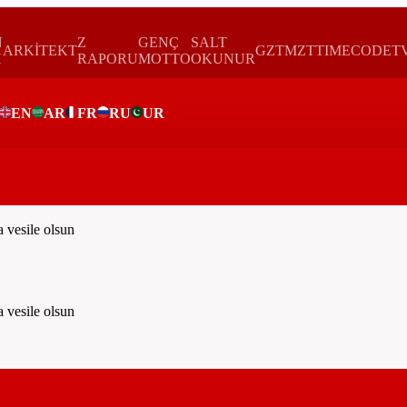
N
Z
GENÇ
SALT
ARKİTEKT
GZTMZT
TIMECODE
T
H
RAPORU
MOTTO
OKUNUR
EN
AR
FR
RU
UR
ar
vesile olsun
vesile olsun