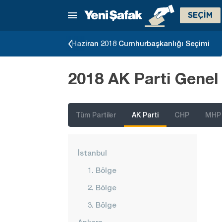
SEÇİM
19 Yerel Seçimi
Haziran 2018 Cumhurbaşkanlığı Seçimi
2018 AK Parti Genel
Tüm Partiler
AK Parti
CHP
MHP
İstanbul
1. Bölge
2. Bölge
3. Bölge