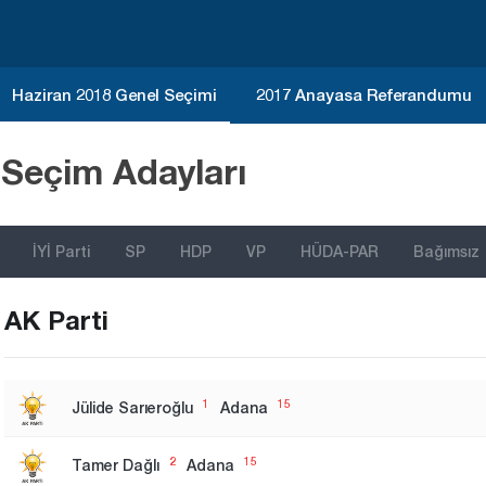
Haziran 2018 Genel Seçimi
2017 Anayasa Referandumu
 Seçim Adayları
İYİ Parti
SP
HDP
VP
HÜDA-PAR
Bağımsız
AK Parti
1
15
Jülide Sarıeroğlu
Adana
2
15
Tamer Dağlı
Adana