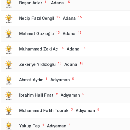
11
15
Reşan Arlıer
Adana
12
15
Necip Fazıl Cengil
Adana
13
15
Mehmet Gazioğlu
Adana
14
15
Muhammed Zeki Aç
Adana
15
15
Zekeriye Yıldızoğlu
Adana
1
5
Ahmet Aydın
Adıyaman
2
5
İbrahim Halil Fırat
Adıyaman
3
5
Muhammed Fatih Toprak
Adıyaman
4
5
Yakup Taş
Adıyaman