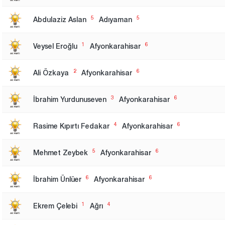
5
5
Abdulaziz Aslan
Adıyaman
1
6
Veysel Eroğlu
Afyonkarahisar
2
6
Ali Özkaya
Afyonkarahisar
3
6
İbrahim Yurdunuseven
Afyonkarahisar
4
6
Rasime Kıpırtı Fedakar
Afyonkarahisar
5
6
Mehmet Zeybek
Afyonkarahisar
6
6
İbrahim Ünlüer
Afyonkarahisar
1
4
Ekrem Çelebi
Ağrı