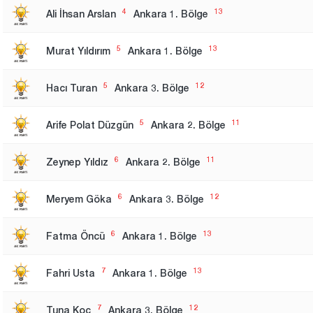
4
13
Ali İhsan Arslan
Ankara 1. Bölge
5
13
Murat Yıldırım
Ankara 1. Bölge
5
12
Hacı Turan
Ankara 3. Bölge
5
11
Arife Polat Düzgün
Ankara 2. Bölge
6
11
Zeynep Yıldız
Ankara 2. Bölge
6
12
Meryem Göka
Ankara 3. Bölge
6
13
Fatma Öncü
Ankara 1. Bölge
7
13
Fahri Usta
Ankara 1. Bölge
7
12
Tuna Koç
Ankara 3. Bölge