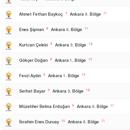
7
11
Ahmet Fethan Baykoç
Ankara 2. Bölge
8
11
Enes Şişman
Ankara 2. Bölge
8
12
Kurtcan Çelebi
Ankara 3. Bölge
8
13
Gökçer Doğan
Ankara 1. Bölge
9
13
Fevzi Aydın
Ankara 1. Bölge
9
12
Serhat Bayar
Ankara 3. Bölge
9
11
Müzehher Belma Erdoğan
Ankara 2. Bölge
10
11
İbrahim Enes Duruay
Ankara 2. Bölge