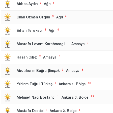
2
4
Abbas Aydın
Ağrı
3
4
Dilan Özmen Özgün
Ağrı
4
4
Erhan Tenekeci
Ağrı
1
3
Mustafa Levent Karahocagil
Amasya
2
3
Hasan Çilez
Amasya
3
3
Abdulkerim Buğra Şimşek
Amasya
1
13
Yıldırım Tuğrul Türkeş
Ankara 1. Bölge
1
12
Mehmet Naci Bostancı
Ankara 3. Bölge
1
11
Mustafa Destici
Ankara 2. Bölge