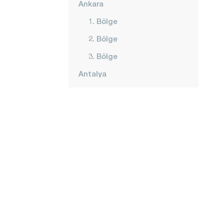
Ankara
1. Bölge
2. Bölge
3. Bölge
Antalya
Ardahan
Artvin
Aydın
Balıkesir
Bartın
Batman
Bayburt
Bilecik