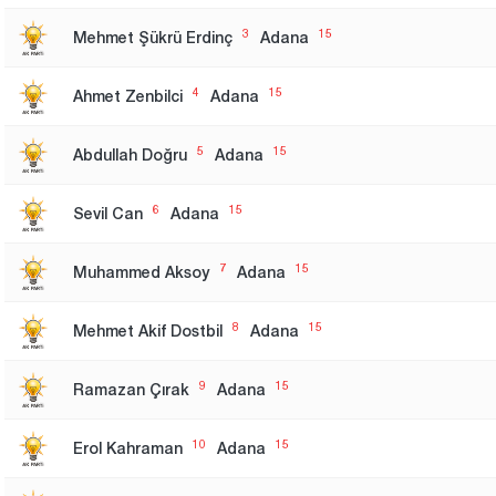
3
15
Mehmet Şükrü Erdinç
Adana
4
15
Ahmet Zenbilci
Adana
5
15
Abdullah Doğru
Adana
6
15
Sevil Can
Adana
7
15
Muhammed Aksoy
Adana
8
15
Mehmet Akif Dostbil
Adana
9
15
Ramazan Çırak
Adana
10
15
Erol Kahraman
Adana