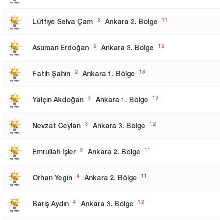
2
11
Lütfiye Selva Çam
Ankara 2. Bölge
2
12
Asuman Erdoğan
Ankara 3. Bölge
2
13
Fatih Şahin
Ankara 1. Bölge
3
13
Yalçın Akdoğan
Ankara 1. Bölge
3
12
Nevzat Ceylan
Ankara 3. Bölge
3
11
Emrullah İşler
Ankara 2. Bölge
4
11
Orhan Yegin
Ankara 2. Bölge
4
12
Barış Aydın
Ankara 3. Bölge