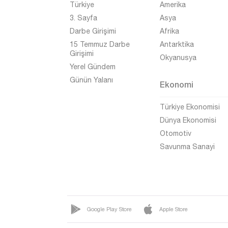
Türkiye
Amerika
Afyonkarahisar
3. Sayfa
Asya
Ağrı
Darbe Girişimi
Afrika
Aksaray
15 Temmuz Darbe
Antarktika
Girişimi
Okyanusya
Amasya
Yerel Gündem
Antalya
Günün Yalanı
Ekonomi
Ardahan
Türkiye Ekonomisi
Artvin
Dünya Ekonomisi
Aydın
Otomotiv
Savunma Sanayi
Balıkesir
Bartın
Batman
Bayburt
Google Play Store
Apple Store
Bilecik