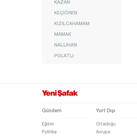
KAZAN
KEÇİÖREN
KIZILCAHAMAM
MAMAK
NALLIHAN
POLATLI
PURSAKLAR
SİNCAN
ŞEREFLİKOÇHİSAR
YENİMAHALLE
İzmir
Gündem
Yurt Dışı
Adana
Eğitim
Ortadoğu
Adıyaman
Politika
Avrupa