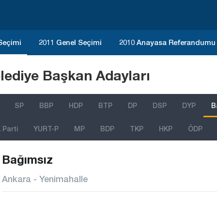
 Seçimi
2011 Genel Seçimi
2010 Anayasa Referandumu
lediye Başkan Adayları
SP
BBP
HDP
BTP
DP
DSP
DYP
B
Parti
YURT-P
MP
BDP
TKP
HKP
ÖDP
Bağımsız
Ankara - Yenimahalle