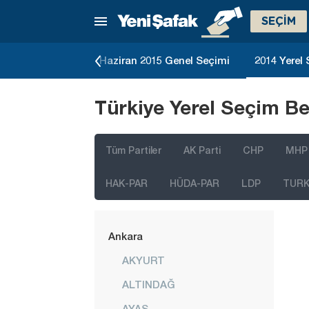
SEÇİM
5 Genel Seçimi
Haziran 2015 Genel Seçimi
2014 Yerel
Türkiye Yerel Seçim Be
Tüm Partiler
AK Parti
CHP
MHP
HAK-PAR
HÜDA-PAR
LDP
TURK 
İstanbul
Ankara
AKYURT
ALTINDAĞ
AYAŞ