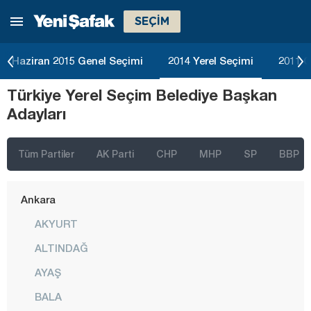
SEÇİM
Haziran 2015 Genel Seçimi
2014 Yerel Seçimi
2011 G
Türkiye Yerel Seçim Belediye Başkan
Adayları
Tüm Partiler
AK Parti
CHP
MHP
SP
BBP
İstanbul
Ankara
AKYURT
ALTINDAĞ
AYAŞ
BALA