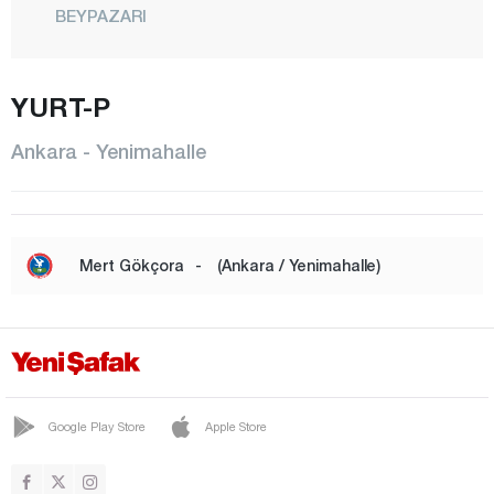
BEYPAZARI
ÇAMLIDERE
ÇANKAYA
YURT-P
ÇUBUK
Ankara - Yenimahalle
ELMADAĞ
ETİMESGUT
EVREN
Mert Gökçora
-
(Ankara / Yenimahalle)
GÖLBAŞI
GÜDÜL
HAYMANA
KALECİK
Google Play Store
Apple Store
KAZAN
KEÇİÖREN