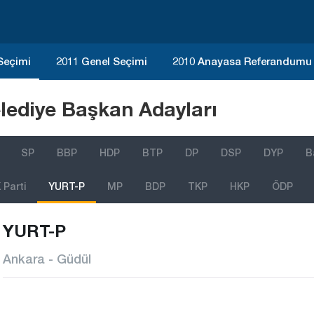
 Seçimi
2011 Genel Seçimi
2010 Anayasa Referandumu
lediye Başkan Adayları
SP
BBP
HDP
BTP
DP
DSP
DYP
B
Parti
YURT-P
MP
BDP
TKP
HKP
ÖDP
YURT-P
Ankara - Güdül