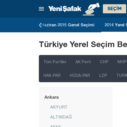
SEÇİM
5 Genel Seçimi
Haziran 2015 Genel Seçimi
2014 Yerel
Türkiye Yerel Seçim Be
Tüm Partiler
AK Parti
CHP
MHP
HAK-PAR
HÜDA-PAR
LDP
TURK 
İstanbul
Ankara
AKYURT
ALTINDAĞ
AYAŞ