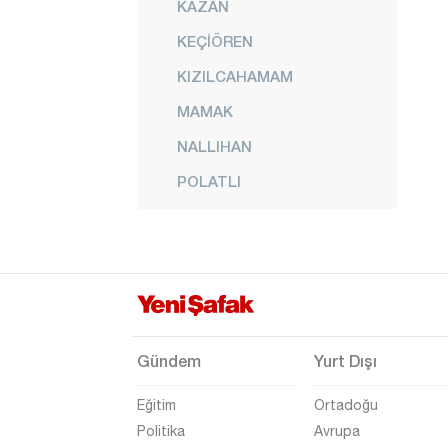
KAZAN
KEÇİÖREN
KIZILCAHAMAM
MAMAK
NALLIHAN
POLATLI
PURSAKLAR
SİNCAN
ŞEREFLİKOÇHİSAR
YENİMAHALLE
İzmir
Gündem
Yurt Dışı
Adana
Eğitim
Ortadoğu
Adıyaman
Politika
Avrupa