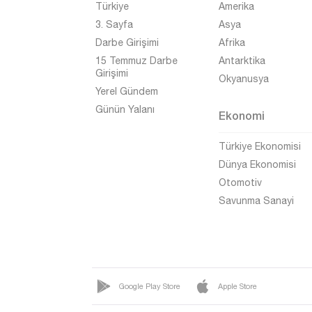
Türkiye
Amerika
Afyonkarahisar
3. Sayfa
Asya
Ağrı
Darbe Girişimi
Afrika
Aksaray
15 Temmuz Darbe
Antarktika
Girişimi
Okyanusya
Amasya
Yerel Gündem
Antalya
Günün Yalanı
Ekonomi
Ardahan
Türkiye Ekonomisi
Artvin
Dünya Ekonomisi
Aydın
Otomotiv
Savunma Sanayi
Balıkesir
Bartın
Batman
Bayburt
Google Play Store
Apple Store
Bilecik