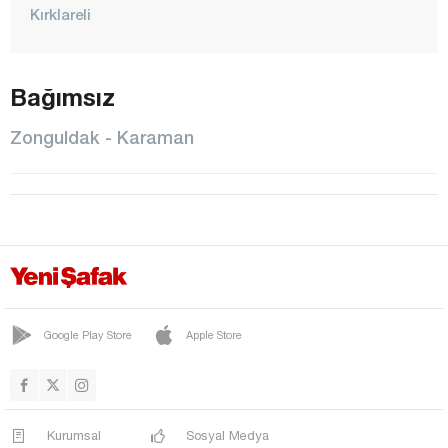
Kırklareli
Kırşehir
Kilis
Bağımsız
Kocaeli
Zonguldak - Karaman
Konya
Kütahya
Malatya
Manisa
Mardin
Mersin
Google Play Store
Apple Store
Muğla
Muş
Nevşehir
Kurumsal
Sosyal Medya