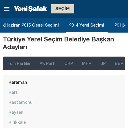
SEÇİM
Gümüşhane
Hakkari
Haziran 2015 Genel Seçimi
2014 Yerel Seçimi
2011 G
Hatay
Türkiye Yerel Seçim Belediye Başkan
Iğdır
Adayları
Isparta
Kahramanmaraş
Tüm Partiler
AK Parti
CHP
MHP
SP
BBP
Karabük
Karaman
Kars
Kastamonu
Kayseri
Kırıkkale