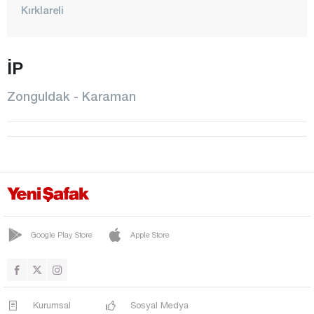
Kırklareli
Kırşehir
Kilis
İP
Kocaeli
Zonguldak - Karaman
Konya
Kütahya
Malatya
Manisa
Mardin
Mersin
Google Play Store
Apple Store
Muğla
Muş
Nevşehir
Kurumsal
Sosyal Medya