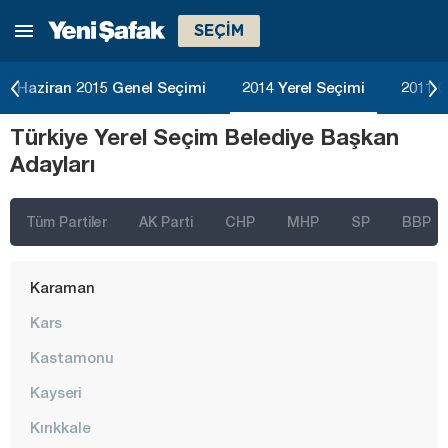
SEÇİM
Gümüşhane
Hakkari
Haziran 2015 Genel Seçimi
2014 Yerel Seçimi
2011 G
Hatay
Türkiye Yerel Seçim Belediye Başkan
Iğdır
Adayları
Isparta
Kahramanmaraş
Tüm Partiler
AK Parti
CHP
MHP
SP
BBP
Karabük
Karaman
Kars
Kastamonu
Kayseri
Kırıkkale