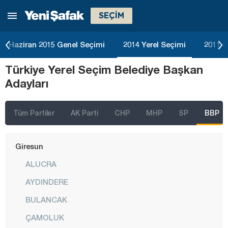
SEÇİM
Düzce
Edirne
Haziran 2015 Genel Seçimi
2014 Yerel Seçimi
2011 G
Elazığ
Türkiye Yerel Seçim Belediye Başkan
Erzincan
Adayları
Erzurum
Eskişehir
Tüm Partiler
AK Parti
CHP
MHP
SP
BBP
Gaziantep
Giresun
ALUCRA
AYDINDERE
BULANCAK
ÇAMOLUK