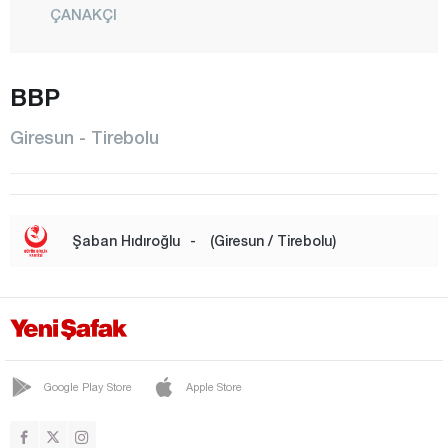
ÇANAKÇI
ÇAVUŞLU
DERELİ
BBP
DOĞANKENT
Giresun - Tirebolu
DUROĞLU
ESPİYE
EYNESİL
Şaban Hıdıroğlu
-
(Giresun / Tirebolu)
GÖRELE
GÜCE
KEŞAP
KOVANLIK
Google Play Store
Apple Store
MERKEZ
ÖREN