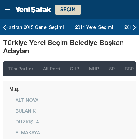
SEÇİM
Konya
Kütahya
Haziran 2015 Genel Seçimi
2014 Yerel Seçimi
2011 G
Malatya
Türkiye Yerel Seçim Belediye Başkan
Manisa
Adayları
Mardin
Mersin
Tüm Partiler
AK Parti
CHP
MHP
SP
BBP
Muğla
Muş
ALTINOVA
BULANIK
DÜZKIŞLA
ELMAKAYA