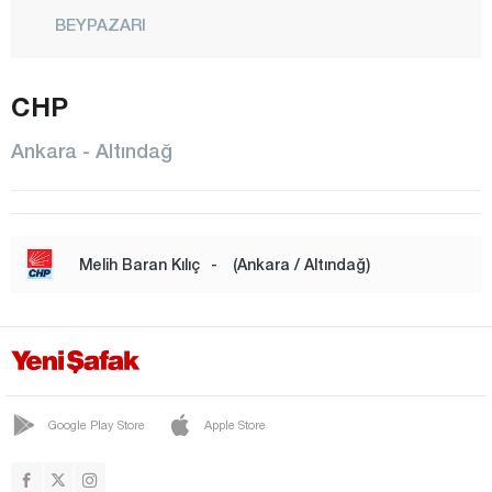
BEYPAZARI
ÇAMLIDERE
CHP
ÇANKAYA
ÇUBUK
Ankara - Altındağ
ELMADAĞ
ETİMESGUT
EVREN
Melih Baran Kılıç
-
(Ankara / Altındağ)
GÖLBAŞI
GÜDÜL
HAYMANA
KALECİK
Google Play Store
Apple Store
KAZAN
KEÇİÖREN