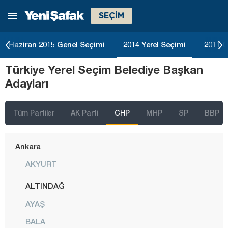
SEÇİM
Haziran 2015 Genel Seçimi
2014 Yerel Seçimi
2011 G
Türkiye Yerel Seçim Belediye Başkan
Adayları
Tüm Partiler
AK Parti
CHP
MHP
SP
BBP
İstanbul
Ankara
AKYURT
ALTINDAĞ
AYAŞ
BALA