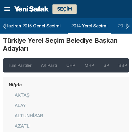
SEÇİM
Malatya
Manisa
Haziran 2015 Genel Seçimi
2014 Yerel Seçimi
2011 G
Mardin
Türkiye Yerel Seçim Belediye Başkan
Mersin
Adayları
Muğla
Muş
Tüm Partiler
AK Parti
CHP
MHP
SP
BBP
Nevşehir
Niğde
AKTAŞ
ALAY
ALTUNHİSAR
AZATLI