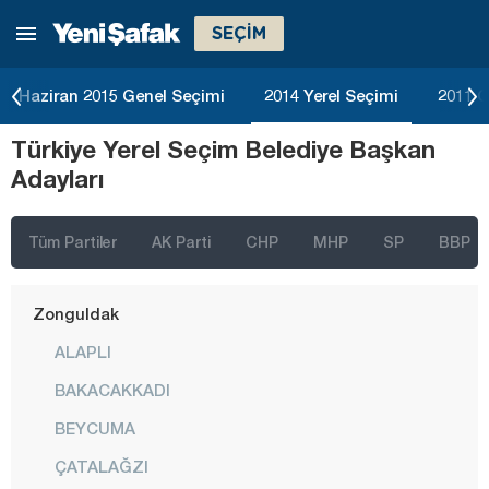
SEÇİM
Tokat
Trabzon
Haziran 2015 Genel Seçimi
2014 Yerel Seçimi
2011 G
Tunceli
Türkiye Yerel Seçim Belediye Başkan
Uşak
Adayları
Van
Yalova
Tüm Partiler
AK Parti
CHP
MHP
SP
BBP
Yozgat
Zonguldak
ALAPLI
BAKACAKKADI
BEYCUMA
ÇATALAĞZI