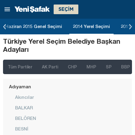
SEÇİM
Haziran 2015 Genel Seçimi
2014 Yerel Seçimi
2011 G
Türkiye Yerel Seçim Belediye Başkan
İstanbul
Adayları
Ankara
İzmir
Tüm Partiler
AK Parti
CHP
MHP
SP
BBP
Adana
Adıyaman
Akıncılar
BALKAR
BELÖREN
BESNİ