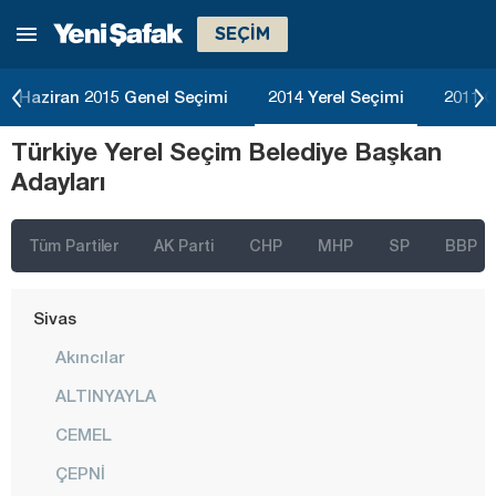
SEÇİM
Ordu
Osmaniye
Haziran 2015 Genel Seçimi
2014 Yerel Seçimi
2011 G
Rize
Türkiye Yerel Seçim Belediye Başkan
Sakarya
Adayları
Samsun
Siirt
Tüm Partiler
AK Parti
CHP
MHP
SP
BBP
Sinop
Sivas
Akıncılar
ALTINYAYLA
CEMEL
ÇEPNİ