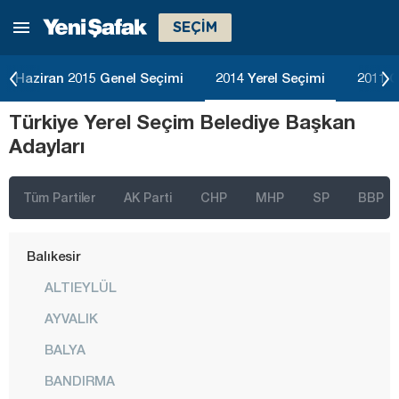
SEÇİM
Ağrı
Aksaray
Haziran 2015 Genel Seçimi
2014 Yerel Seçimi
2011 G
Amasya
Türkiye Yerel Seçim Belediye Başkan
Antalya
Adayları
Ardahan
Artvin
Tüm Partiler
AK Parti
CHP
MHP
SP
BBP
Aydın
Balıkesir
ALTIEYLÜL
AYVALIK
BALYA
BANDIRMA