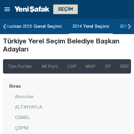
SEÇİM
Ordu
Osmaniye
Haziran 2015 Genel Seçimi
2014 Yerel Seçimi
2011 G
Rize
Türkiye Yerel Seçim Belediye Başkan
Sakarya
Adayları
Samsun
Siirt
Tüm Partiler
AK Parti
CHP
MHP
SP
BBP
Sinop
Sivas
Akıncılar
ALTINYAYLA
CEMEL
ÇEPNİ