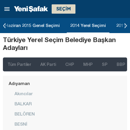
SEÇİM
Haziran 2015 Genel Seçimi
2014 Yerel Seçimi
2011 G
Türkiye Yerel Seçim Belediye Başkan
İstanbul
Adayları
Ankara
İzmir
Tüm Partiler
AK Parti
CHP
MHP
SP
BBP
Adana
Adıyaman
Akıncılar
BALKAR
BELÖREN
BESNİ