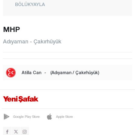
BÖLÜKYAYLA
ÇAKIRHÜYÜK
MHP
ÇELİKHAN
GERGER
Adıyaman - Çakırhüyük
GÖLBAŞI
HARMANLI
İNLİCE
Atilla Can
-
(Adıyaman / Çakırhüyük)
KAHTA
KESMETEPE
KÖMÜR
KÖSECELİ
Google Play Store
Apple Store
MERKEZ
PINARBAŞI