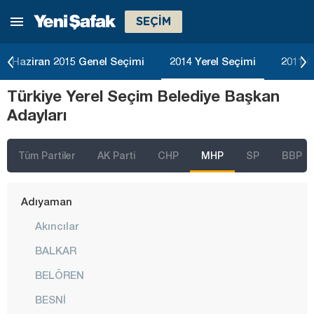
SEÇİM
Haziran 2015 Genel Seçimi
2014 Yerel Seçimi
2011 G
Türkiye Yerel Seçim Belediye Başkan
İstanbul
Adayları
Ankara
İzmir
Tüm Partiler
AK Parti
CHP
MHP
SP
BBP
Adana
Adıyaman
Akıncılar
BALKAR
BELÖREN
BESNİ