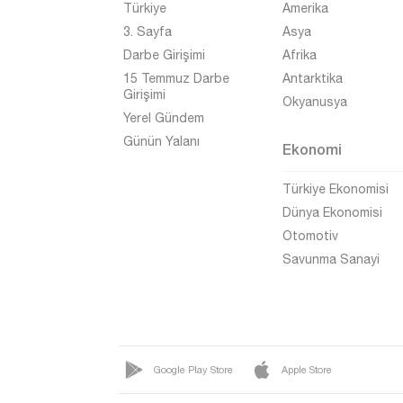
Türkiye
Amerika
Bursa
3. Sayfa
Asya
Çanakkale
Darbe Girişimi
Afrika
Çankırı
15 Temmuz Darbe
Antarktika
Girişimi
Okyanusya
Çorum
Yerel Gündem
Denizli
Günün Yalanı
Ekonomi
Diyarbakır
Türkiye Ekonomisi
Düzce
Dünya Ekonomisi
Edirne
Otomotiv
Savunma Sanayi
Elazığ
Erzincan
Erzurum
Eskişehir
Google Play Store
Apple Store
Gaziantep