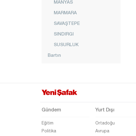
MANYAS
MARMARA
SAVAŞTEPE
SINDIRGI
SUSURLUK
Bartın
Batman
Bayburt
Bilecik
Bingöl
Bitlis
Gündem
Yurt Dışı
Bolu
Eğitim
Ortadoğu
Burdur
Politika
Avrupa