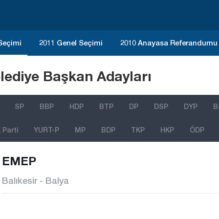
 Seçimi
2011 Genel Seçimi
2010 Anayasa Referandumu
lediye Başkan Adayları
SP
BBP
HDP
BTP
DP
DSP
DYP
B
Parti
YURT-P
MP
BDP
TKP
HKP
ÖDP
EMEP
Balıkesir - Balya