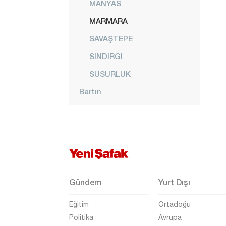
MANYAS
MARMARA
SAVAŞTEPE
SINDIRGI
SUSURLUK
Bartın
Batman
Bayburt
Bilecik
Bingöl
Bitlis
Gündem
Yurt Dışı
Bolu
Eğitim
Ortadoğu
Burdur
Politika
Avrupa