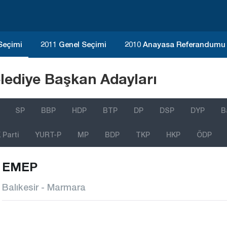
 Seçimi
2011 Genel Seçimi
2010 Anayasa Referandumu
lediye Başkan Adayları
SP
BBP
HDP
BTP
DP
DSP
DYP
B
Parti
YURT-P
MP
BDP
TKP
HKP
ÖDP
EMEP
Balıkesir - Marmara