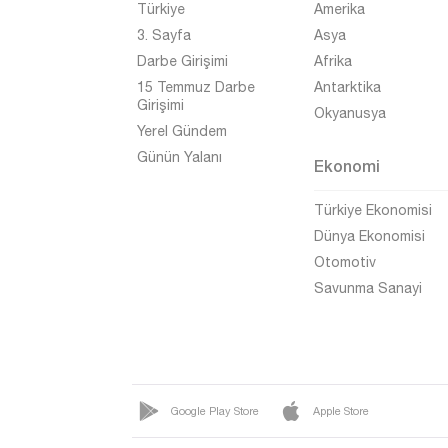
Türkiye
Amerika
Bursa
3. Sayfa
Asya
Çanakkale
Darbe Girişimi
Afrika
Çankırı
15 Temmuz Darbe
Antarktika
Girişimi
Okyanusya
Çorum
Yerel Gündem
Denizli
Günün Yalanı
Ekonomi
Diyarbakır
Türkiye Ekonomisi
Düzce
Dünya Ekonomisi
Edirne
Otomotiv
Savunma Sanayi
Elazığ
Erzincan
Erzurum
Eskişehir
Google Play Store
Apple Store
Gaziantep