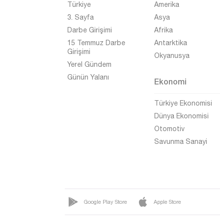
Türkiye
Amerika
Gümüşhane
3. Sayfa
Asya
Hakkari
Darbe Girişimi
Afrika
Hatay
15 Temmuz Darbe
Antarktika
Girişimi
Okyanusya
Iğdır
Yerel Gündem
Isparta
Günün Yalanı
Ekonomi
Kahramanmaraş
Türkiye Ekonomisi
Karabük
Dünya Ekonomisi
Karaman
Otomotiv
Savunma Sanayi
Kars
Kastamonu
Kayseri
Kırıkkale
Google Play Store
Apple Store
Kırklareli