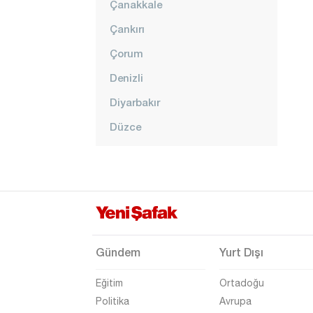
Çanakkale
Çankırı
Çorum
Denizli
Diyarbakır
Düzce
Edirne
Elazığ
Erzincan
Erzurum
Eskişehir
Gündem
Yurt Dışı
Gaziantep
Eğitim
Ortadoğu
Giresun
Politika
Avrupa