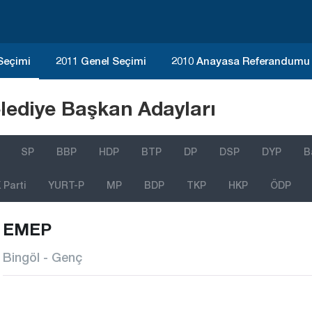
 Seçimi
2011 Genel Seçimi
2010 Anayasa Referandumu
lediye Başkan Adayları
SP
BBP
HDP
BTP
DP
DSP
DYP
B
Parti
YURT-P
MP
BDP
TKP
HKP
ÖDP
EMEP
Bingöl - Genç