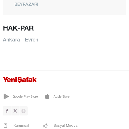
BEYPAZARI
ÇAMLIDERE
ÇANKAYA
HAK-PAR
ÇUBUK
Ankara - Evren
ELMADAĞ
ETİMESGUT
EVREN
GÖLBAŞI
GÜDÜL
HAYMANA
Google Play Store
Apple Store
KALECİK
KAZAN
Kurumsal
Sosyal Medya
KEÇİÖREN