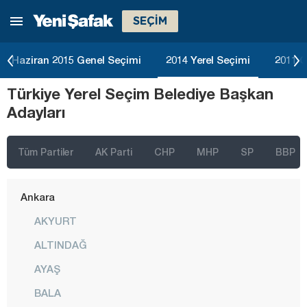
SEÇİM
Haziran 2015 Genel Seçimi
2014 Yerel Seçimi
2011 G
Türkiye Yerel Seçim Belediye Başkan
Adayları
Tüm Partiler
AK Parti
CHP
MHP
SP
BBP
İstanbul
Ankara
AKYURT
ALTINDAĞ
AYAŞ
BALA