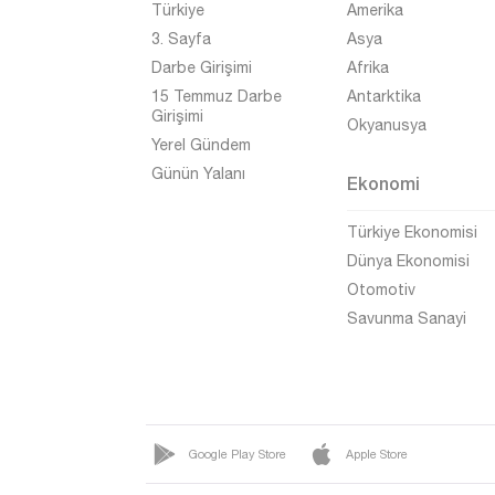
Türkiye
Amerika
Muş
3. Sayfa
Asya
Nevşehir
Darbe Girişimi
Afrika
Niğde
15 Temmuz Darbe
Antarktika
Girişimi
Okyanusya
Ordu
Yerel Gündem
Osmaniye
Günün Yalanı
Ekonomi
Rize
Türkiye Ekonomisi
Sakarya
Dünya Ekonomisi
Samsun
Otomotiv
Savunma Sanayi
Siirt
Sinop
Sivas
Şanlıurfa
Google Play Store
Apple Store
Şırnak