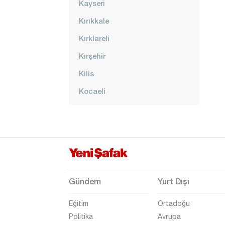
Kayseri
Kırıkkale
Kırklareli
Kırşehir
Kilis
Kocaeli
Konya
Kütahya
Malatya
Manisa
Mardin
Gündem
Yurt Dışı
Mersin
Eğitim
Ortadoğu
Muğla
Politika
Avrupa