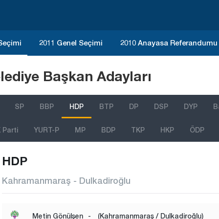
 Seçimi
2011 Genel Seçimi
2010 Anayasa Referandumu
lediye Başkan Adayları
SP
BBP
HDP
BTP
DP
DSP
DYP
B
Parti
YURT-P
MP
BDP
TKP
HKP
ÖDP
HDP
Kahramanmaraş - Dulkadiroğlu
Metin Gönülşen
-
(Kahramanmaraş / Dulkadiroğlu)