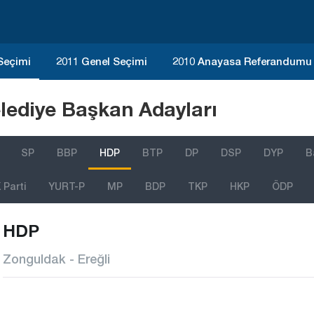
 Seçimi
2011 Genel Seçimi
2010 Anayasa Referandumu
lediye Başkan Adayları
SP
BBP
HDP
BTP
DP
DSP
DYP
B
Parti
YURT-P
MP
BDP
TKP
HKP
ÖDP
HDP
Zonguldak - Ereğli