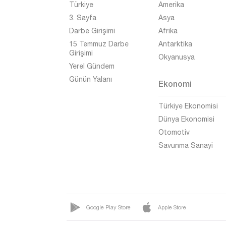
Türkiye
Amerika
3. Sayfa
Asya
Darbe Girişimi
Afrika
15 Temmuz Darbe
Antarktika
Girişimi
Okyanusya
Yerel Gündem
Günün Yalanı
Ekonomi
Türkiye Ekonomisi
Dünya Ekonomisi
Otomotiv
Savunma Sanayi
Google Play Store
Apple Store