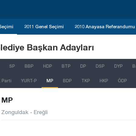
 Seçimi
2011 Genel Seçimi
2010 Anayasa Referandumu
lediye Başkan Adayları
SP
BBP
HDP
BTP
DP
DSP
DYP
B
Parti
YURT-P
MP
BDP
TKP
HKP
ÖDP
MP
Zonguldak - Ereğli