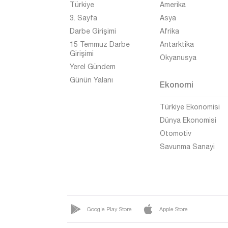
Türkiye
Amerika
3. Sayfa
Asya
Darbe Girişimi
Afrika
15 Temmuz Darbe
Antarktika
Girişimi
Okyanusya
Yerel Gündem
Günün Yalanı
Ekonomi
Türkiye Ekonomisi
Dünya Ekonomisi
Otomotiv
Savunma Sanayi
Google Play Store
Apple Store