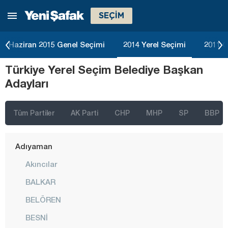
SEÇİM
Haziran 2015 Genel Seçimi
2014 Yerel Seçimi
2011 G
Türkiye Yerel Seçim Belediye Başkan
İstanbul
Adayları
Ankara
İzmir
Tüm Partiler
AK Parti
CHP
MHP
SP
BBP
Adana
Adıyaman
Akıncılar
BALKAR
BELÖREN
BESNİ