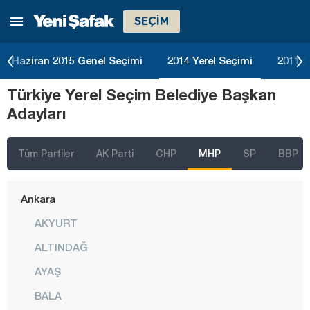
SEÇİM
Haziran 2015 Genel Seçimi
2014 Yerel Seçimi
2011 G
Türkiye Yerel Seçim Belediye Başkan
Adayları
Tüm Partiler
AK Parti
CHP
MHP
SP
BBP
İstanbul
Ankara
AKYURT
ALTINDAĞ
AYAŞ
BALA