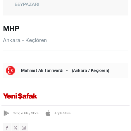
BEYPAZARI
ÇAMLIDERE
ÇANKAYA
MHP
ÇUBUK
Ankara - Keçiören
ELMADAĞ
ETİMESGUT
EVREN
Mehmet Ali Tanrıverdi
-
(Ankara / Keçiören)
GÖLBAŞI
GÜDÜL
HAYMANA
KALECİK
Google Play Store
Apple Store
KAZAN
KEÇİÖREN