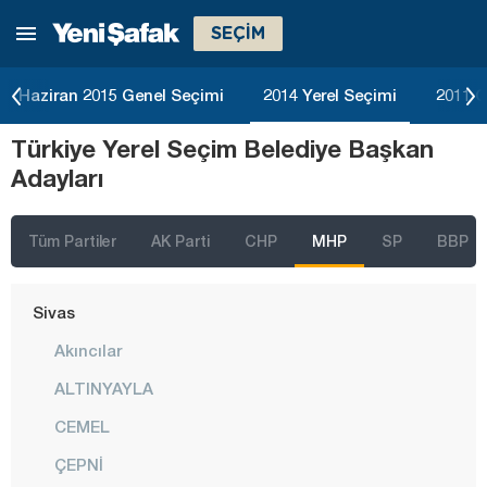
SEÇİM
Ordu
Osmaniye
Haziran 2015 Genel Seçimi
2014 Yerel Seçimi
2011 G
Rize
Türkiye Yerel Seçim Belediye Başkan
Sakarya
Adayları
Samsun
Siirt
Tüm Partiler
AK Parti
CHP
MHP
SP
BBP
Sinop
Sivas
Akıncılar
ALTINYAYLA
CEMEL
ÇEPNİ