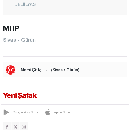
DELİİLYAS
DİVRİĞİ
DOĞANŞAR
MHP
GEMEREK
Sivas - Gürün
GÖLOVA
GÜNEYKAYA
GÜRÇAYIR
Nami Çiftçi
-
(Sivas / Gürün)
GÜRÜN
HAFİK
İMRANLI
KANGAL
Google Play Store
Apple Store
KOYULHİSAR
MERKEZ