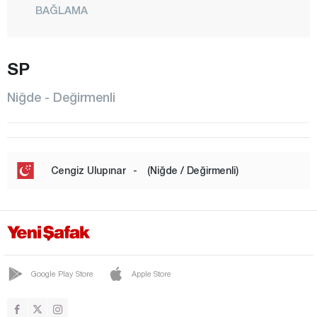
BAĞLAMA
BAHÇELİ
BOR
SP
BOZKÖY
Niğde - Değirmenli
ÇAMARDI
ÇİFTLİK
ÇUKURKUYU
Cengiz Ulupınar
-
(Niğde / Değirmenli)
DEĞİRMENLİ
DİVARLI
DÜNDARLI
EDİKLİ
Google Play Store
Apple Store
GÜMÜŞLER
HACIABDULLAH