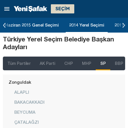
SEÇİM
Tokat
Trabzon
Haziran 2015 Genel Seçimi
2014 Yerel Seçimi
2011 G
Tunceli
Türkiye Yerel Seçim Belediye Başkan
Uşak
Adayları
Van
Yalova
Tüm Partiler
AK Parti
CHP
MHP
SP
BBP
Yozgat
Zonguldak
ALAPLI
BAKACAKKADI
BEYCUMA
ÇATALAĞZI