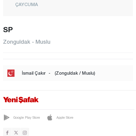
ÇAYCUMA
ÇAYDEĞİRMENİ
DEVREK
SP
ELVANPAZARCIK
Zonguldak - Muslu
EREĞLİ
FİLYOS
GELİK
İsmail Çakır
-
(Zonguldak / Muslu)
GÖKÇEBEY
GÜLÜÇ
GÜMELİ
KANDİLLİ
Google Play Store
Apple Store
KARAMAN
KARAPINAR