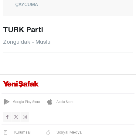
ÇAYCUMA
ÇAYDEĞİRMENİ
DEVREK
TURK Parti
ELVANPAZARCIK
Zonguldak - Muslu
EREĞLİ
FİLYOS
GELİK
GÖKÇEBEY
GÜLÜÇ
GÜMELİ
Google Play Store
Apple Store
KANDİLLİ
KARAMAN
KARAPINAR
Kurumsal
Sosyal Medya