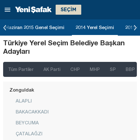
SEÇİM
Tokat
Trabzon
Haziran 2015 Genel Seçimi
2014 Yerel Seçimi
2011 G
Tunceli
Türkiye Yerel Seçim Belediye Başkan
Uşak
Adayları
Van
Yalova
Tüm Partiler
AK Parti
CHP
MHP
SP
BBP
Yozgat
Zonguldak
ALAPLI
BAKACAKKADI
BEYCUMA
ÇATALAĞZI